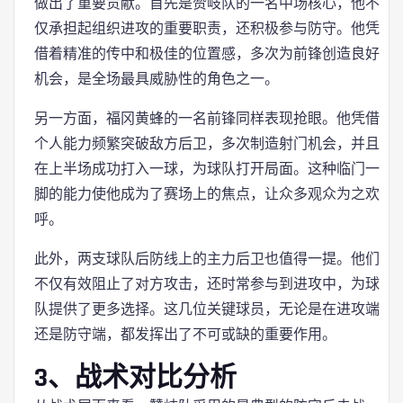
做出了重要贡献。首先是赞岐队的一名中场核心，他不
仅承担起组织进攻的重要职责，还积极参与防守。他凭
借着精准的传中和极佳的位置感，多次为前锋创造良好
机会，是全场最具威胁性的角色之一。
另一方面，福冈黄蜂的一名前锋同样表现抢眼。他凭借
个人能力频繁突破敌方后卫，多次制造射门机会，并且
在上半场成功打入一球，为球队打开局面。这种临门一
脚的能力使他成为了赛场上的焦点，让众多观众为之欢
呼。
此外，两支球队后防线上的主力后卫也值得一提。他们
不仅有效阻止了对方攻击，还时常参与到进攻中，为球
队提供了更多选择。这几位关键球员，无论是在进攻端
还是防守端，都发挥出了不可或缺的重要作用。
3、战术对比分析