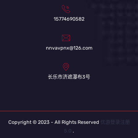
15774690582
nnvavpnx@126.com
长乐市济遮瀑布3号
Copyright © 2023 - All Rights Reserved
优游登录注册
5.0
.