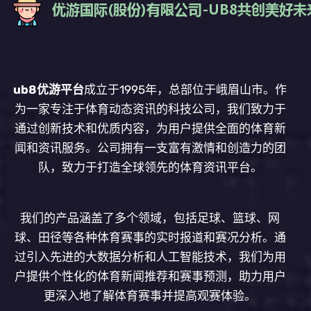
ub8优游平台
成立于1995年，总部位于峨眉山市。作
为一家专注于体育动态资讯的科技公司，我们致力于
通过创新技术和优质内容，为用户提供全面的体育新
闻和资讯服务。公司拥有一支富有激情和创造力的团
队，致力于打造全球领先的体育资讯平台。
我们的产品涵盖了多个领域，包括足球、篮球、网
球、田径等各种体育赛事的实时报道和赛况分析。通
过引入先进的大数据分析和人工智能技术，我们为用
户提供个性化的体育新闻推荐和赛事预测，助力用户
更深入地了解体育赛事并提高观赛体验。