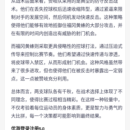
从战术层面来看，赞岐队采用的是典型的防守反击战
术。他们在丢失控球权后迅速收缩阵型，通过紧逼来限
制对手的发展空间，然后伺机发动快速反击。这种策略
使得他们能够有效地抵御住福冈黄蜂的大部分攻击，并
在有限的时间内创造出有威胁的射门机会。
而福冈黄蜂则采取更具侵略性的控球打法，通过压迫式
传导来控制比赛节奏。他们希望通过快速传递与渗透，
将皮球带入禁区，从而形成射门机会。这种风格虽然带
来了很多进攻，但也使得他们在被反击时暴露出一定弱
点，这一点被赞岐充分利用。
总体而言，两支球队各有千秋，在战术选择上体现了不
同理念，使得比赛过程相当精彩。在这样一种较量中，
不仅考验着每位运动员的身体素质，更是智力与勇气的
大比拼，每一个决策都可能影响到最终结果。
优游登录注册5.0