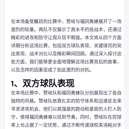
在本场备受瞩目的比赛中，赞岐与福冈黄蜂展开了一场
激烈的较量。两队不仅展示了高水平的技战术，还通过
精彩的进攻和防守让观众目不暇接。本文将从四个方面
详细分析这场比赛，包括双方球队表现、关键球员的突
出表现、战术对比以及精彩瞬间回顾。通过深入探讨这
些方面，我们能够更全面地理解这场比赛背后的故事，
以及怎样的因素促成了如此激烈的对抗。
1、双方球队表现
在本场比赛中，赞岐队和福冈黄蜂队分别展现出了各自
独特的风格。赞岐队依靠扎实的防守体系和迅速反击来
寻求进攻机会，他们以高强度的跑动和紧密的人盯人防
守，使得福冈黄蜂难以找到节奏。同时，赞岐队在控球
率上也占据了一定优势，通过不断传递球权来消耗对手