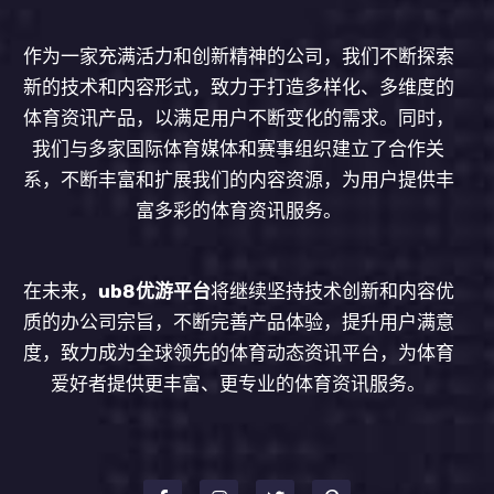
作为一家充满活力和创新精神的公司，我们不断探索
新的技术和内容形式，致力于打造多样化、多维度的
体育资讯产品，以满足用户不断变化的需求。同时，
我们与多家国际体育媒体和赛事组织建立了合作关
系，不断丰富和扩展我们的内容资源，为用户提供丰
富多彩的体育资讯服务。
在未来，
ub8优游平台
将继续坚持技术创新和内容优
质的办公司宗旨，不断完善产品体验，提升用户满意
度，致力成为全球领先的体育动态资讯平台，为体育
爱好者提供更丰富、更专业的体育资讯服务。